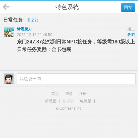
特色系统
回复
日常任务
看全部
缘定魔力
楼主
2025-12-16 21:49:50
收藏
东门247.87处找到日常NPC接任务，等级需180级以上
日常任务奖励：金卡包裹
首页
|
登录
|
注册
简易版
|
触屏版
|
电脑版
|
© Comsenz Inc.