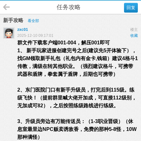
任务攻略
回复
新手攻略
看全部
zxc01
楼主
2025-12-10 09:17:01
收藏
群文件下载客户端001-004，解压001即可
1、 新手玩家进服创建完号之后(建议先5开体验下），
找GM领取新手礼包（礼包内有金卡,钱箱）建议4格斗1
传教，满级在转其他职业。（强烈建议格斗，可携带
武器和盾牌，拳套属于盾牌，后期也可携带）
2、东门医院门口有新手升级员，打完后到115级。练
级飞快！（提前群里喊大佬开加成，可直接112级别，
无加成可82），之后按照练级路线进行练级。
3、升级员旁边有万能传送员：（1-3职业晋级）（休
息室最里边NPC贩卖诱敌香，免费的那种5-8怪，10W
那种满怪）