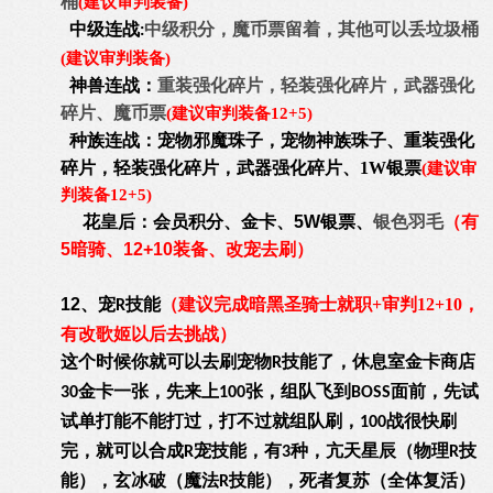
桶
(建议审判装备)
中级连战
中级积分，魔币票留着，其他可以丢垃圾桶
:
(建议审判装备)
神兽连战：
重装强化碎片，轻装强化碎片，武器强化
碎片、魔币票
(建议审判装备12+5)
种族连战：
宠物邪魔珠子，宠物神族珠子、重装强化
碎片，轻装强化碎片，武器强化碎片、1W银票
(建议审
判装备12+5)
花皇后：会员积分、金卡、5W银票、
银色羽毛
（有
5暗骑、12+10装备、改宠去刷）
12、
宠
技能
（建议完成暗黑圣骑士就职+审判12+10，
R
有改歌姬以后去挑战）
这个时候你就可以去刷宠物
技能了，休息室金卡商店
R
金卡一张，先来上
张，组队飞到
面前，先试
30
100
BOSS
试单打能不能打过，打不过就组队刷，
战很快刷
100
完，就可以合成
宠技能，有
种，亢天星辰（物理
技
R
3
R
能），玄冰破（魔法
技能），死者复苏（全体复活）
R