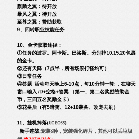
麒麟之翼：待开放
暴风之翼：待开放
至尊之翼：赞助获取
9、四转职业技能任务
10、金卡获取途径：
①任务的波罗。阿卡斯。巴洛斯。分别掉10.15.20包裹
的金卡。
②还有天降（7点半，所有场景打怪均可）
③日常任务
④答题 活动每天晚上6-10点，每10分钟一轮 ，在聊天
窗口输入 /D+空格+答案 （第一、第二名奖励赞助金
币，三四五名奖励金卡）
⑤花皇后（有5暗骑、12+10装备、改宠去刷）
11、
挂机掉落(
)
JJC BOSS
新手连战
宠装
种，宠装强化碎片，其他可以丢垃圾
:
6