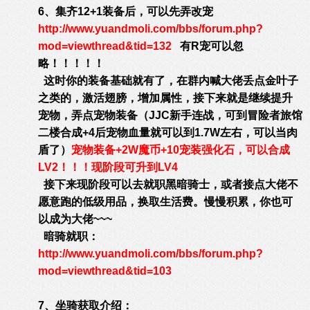
6、集齐12+1装备后，可以先弄改宠
http://www.yuandmoli.com/bbs/forum.php?
mod=viewthread&tid=132
有R宠可以忽
略！！！！！
这时你的装备基础就有了，在群内喊大佬丢点金叶子
之类的，激活翅膀，增加属性，接下来就是继续提升
宠物，弄点宠物装备（JJC新手连战，可到冒险者旅馆
二楼合成+4后宠物血量就可以到1.7W左右，可以当肉
盾了）
宠物装备+2W魔币+10宠装强化石，可以合成
LV2！！！现阶段可升到LV4
接下来现阶段可以去就职黑暗骑士，或者接点大佬不
愿意跑的低级用品，换取生活费。慢慢积累，你也可
以成为大佬~~~
暗骑就职：
http://www.yuandmoli.com/bbs/forum.php?
mod=viewthread&tid=103
7、坐骑获取介绍：