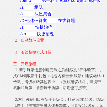
/pet 0 第一栏宠物算档,0-5是宠物栏位
/z 组队
/x 队伍集合
/D+空格+答案 在线答题
/zl 快捷治疗
/zh 快捷招魂
2、自动战斗设置
3、右边快捷方式介绍
三
、开启旅程
1.
新手玩家进服创建完号之后
(建议先5开体验下），
找GM领取新手礼包（礼包内有金卡,钱箱）建议4格斗1
传教，满级在转其他职业。（强烈建议格斗，可携带
武器和盾牌，拳套属于盾牌，后期也可携带）
2.
东门医院门口有新手升级员
，打完后到115级。练级
飞快！（提前群里喊大佬开加成，可直接112级别，无