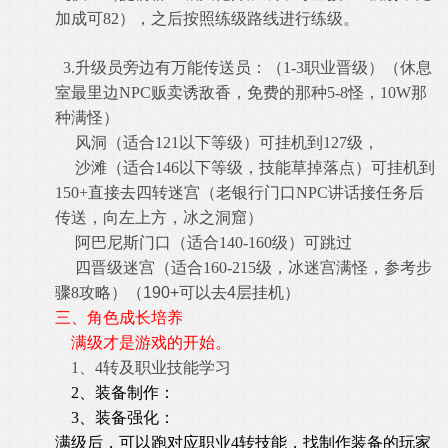
加成可82），之后按照练级路线进行练级。
3.
升级员旁边有万能传送员：
（
1-3职业晋级）（休息
室最里边NPC贩卖诱敌香，免费的那种5-8怪，10W那
种满怪）
风洞（适合
121以下等级）可挂机到127级，
沙滩（适合
146以下等级，技能草掉落点）可挂机到
150+直接去四转迷宫（老银行门口NPC讲话接任务后
传送，向左上方，冰之洞窟）
阿巴尼斯门口（适合
140-160级）可跳过
四晋级迷宫（适合
160-215级，冰迷宫满怪，
参考
步
骤
8攻略
）（190+可以去4层挂机）
三
、角色成长培养
满级才是游戏的开始。
1、4转及职业技能学习
2、装备制作：
3、装备强化：
满级后，可以跑对应职业4转技能，找制作装备的玩家