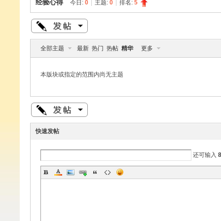
经验心得
今日:
0
|
主题:
0
|
排名:
5
Di
»
›
›
全部主题
最新
热门
热帖
精华
更多
本版块或指定的范围内尚无主题
sc
快速发帖
还可输入
uz