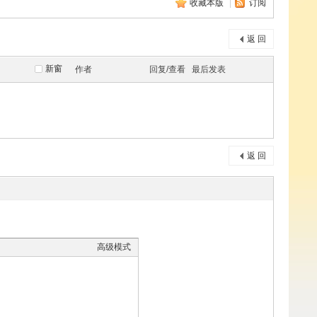
收藏本版
|
订阅
返 回
新窗
作者
回复/查看
最后发表
返 回
高级模式