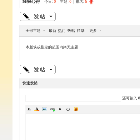
经验心得
今日:
0
|
主题:
0
|
排名:
5
Di
»
›
›
全部主题
最新
热门
热帖
精华
更多
本版块或指定的范围内尚无主题
sc
快速发帖
还可输入
uz