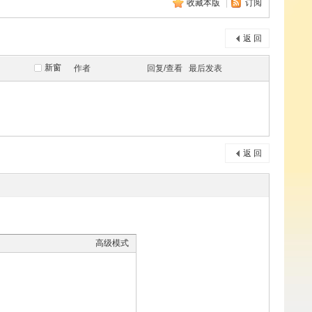
收藏本版
|
订阅
返 回
新窗
作者
回复/查看
最后发表
返 回
高级模式