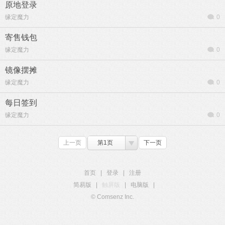
原地登录
缘定魔力
0
寄售钱包
缘定魔力
0
镜像摆摊
缘定魔力
0
每日签到
缘定魔力
0
上一页
第1页
下一页
首页
|
登录
|
注册
简易版
|
触屏版
|
电脑版
|
© Comsenz Inc.