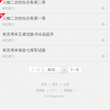
人物二次转生任务第二章
缘定魔力
0
人物二次转生任务第一章
缘定魔力
0
有关周本王者试炼-R水晶提升
缘定魔力
0
有关周本海皇七将军试炼
缘定魔力
0
上一页
第1页
下一页
首页
|
登录
|
注册
简易版
|
触屏版
|
电脑版
|
© Comsenz Inc.